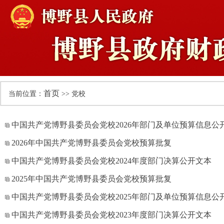
首页
当前位置：
>> 党校
中国共产党博野县委员会党校2026年部门及单位预算信息公
2026年中国共产党博野县委员会党校预算批复
中国共产党博野县委员会党校2024年度部门决算公开文本
2025年中国共产党博野县委员会党校预算批复
中国共产党博野县委员会党校2025年部门及单位预算信息公
中国共产党博野县委员会党校2023年度部门决算公开文本