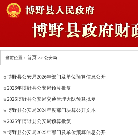
首页
当前位置：
>> 公安局
博野县公安局2026年部门及单位预算信息公开
2026年博野县公安局预算批复
2026博野县公安局交通管理大队预算批复
博野县公安局2024年度部门决算公开文本
2025年博野县公安局预算批复
博野县公安局2025年部门及单位预算信息公开