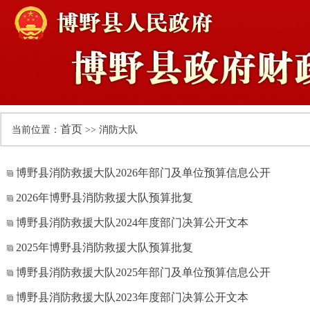
首页
当前位置：
>> 消防大队
博野县消防救援大队2026年部门及单位预算信息公开
2026年博野县消防救援大队预算批复
博野县消防救援大队2024年度部门决算公开文本
2025年博野县消防救援大队预算批复
博野县消防救援大队2025年部门及单位预算信息公开
博野县消防救援大队2023年度部门决算公开文本