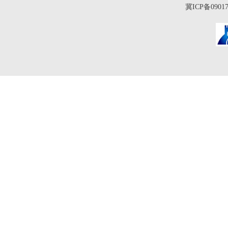
冀ICP备0901