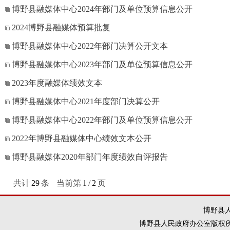
博野县融媒体中心2024年部门及单位预算信息公开
2024博野县融媒体预算批复
博野县融媒体中心2022年部门决算公开文本
博野县融媒体中心2023年部门及单位预算信息公开
2023年度融媒体绩效文本
博野县融媒体中心2021年度部门决算公开
博野县融媒体中心2022年部门及单位预算信息公开
2022年博野县融媒体中心绩效文本公开
博野县融媒体2020年部门年度绩效自评报告
共计
29
条
当前第
1
/
2
页
博野县人
博野县人民政府办公室版权所有 违法和