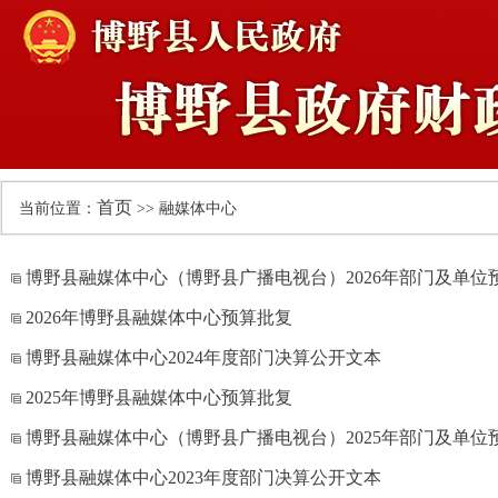
首页
当前位置：
>> 融媒体中心
博野县融媒体中心（博野县广播电视台）2026年部门及单位
2026年博野县融媒体中心预算批复
博野县融媒体中心2024年度部门决算公开文本
2025年博野县融媒体中心预算批复
博野县融媒体中心（博野县广播电视台）2025年部门及单位
博野县融媒体中心2023年度部门决算公开文本