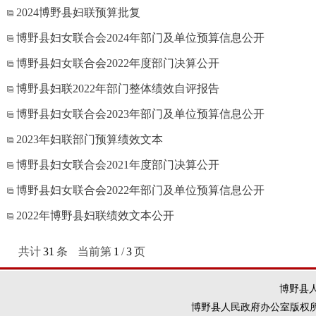
2024博野县妇联预算批复
博野县妇女联合会2024年部门及单位预算信息公开
博野县妇女联合会2022年度部门决算公开
博野县妇联2022年部门整体绩效自评报告
博野县妇女联合会2023年部门及单位预算信息公开
2023年妇联部门预算绩效文本
博野县妇女联合会2021年度部门决算公开
博野县妇女联合会2022年部门及单位预算信息公开
2022年博野县妇联绩效文本公开
共计
31
条
当前第
1
/
3
页
博野县人
博野县人民政府办公室版权所有 违法和