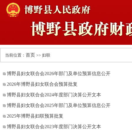
首页
当前位置：
>> 妇联
博野县妇女联合会2026年部门及单位预算信息公开
2026年博野县妇女联合会预算批复
博野县妇女联合会2024年度部门决算公开文本
博野县妇女联合会2025年部门及单位预算信息公开
2025年博野县妇联预算批复
博野县妇女联合会2023年度部门决算公开文本