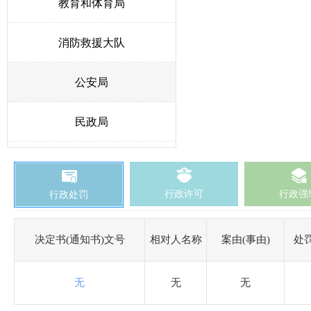
教育和体育局
消防救援大队
公安局
民政局
人力资源和社会保障局
行政许可
行政强
行政处罚
生态环境局博野分局
自然资源和规划局
决定书(通知书)文号
相对人名称
案由(事由)
处
交通运输局
无
无
无