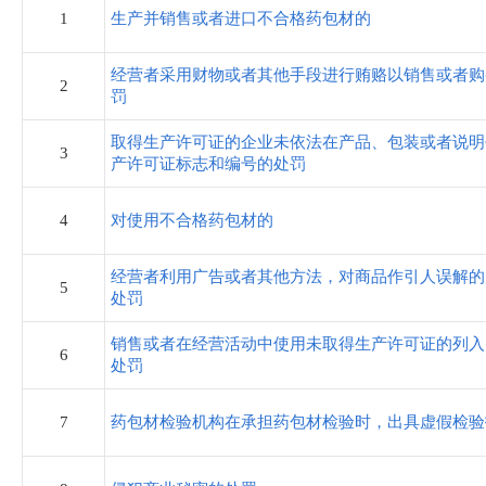
住房和城乡建设局
1
生产并销售或者进口不合格药包材的
税务局
经营者采用财物或者其他手段进行贿赂以销售或者购
2
罚
农业农村和水利局
取得生产许可证的企业未依法在产品、包装或者说明
3
产许可证标志和编号的处罚
卫生健康局
4
对使用不合格药包材的
审计局
经营者利用广告或者其他方法，对商品作引人误解的
5
处罚
市场监督管理局
销售或者在经营活动中使用未取得生产许可证的列入
6
处罚
应急管理局
7
药包材检验机构在承担药包材检验时，出具虚假检验
统计局