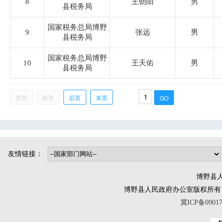
8
王朝阳
男
司法局
县税务局
国家税务总局博野
9
张远
男
烟草专卖局
县税务局
国家税务总局博野
博野镇
10
王天佑
男
县税务局
小店镇
首页
前页
后页
末页
程委镇
东墟镇
北杨镇
城东镇