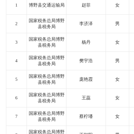
住房和城乡建设局
1
博野县交通运输局
赵菲
女
税务局
国家税务总局博野
2
李济泽
男
县税务局
农业农村和水利局
国家税务总局博野
3
杨丹
女
县税务局
卫生健康局
国家税务总局博野
4
樊宇浩
男
县税务局
审计局
国家税务总局博野
5
庞艳霞
女
县税务局
市场监督管理局
国家税务总局博野
6
王蕊
女
县税务局
应急管理局
国家税务总局博野
7
蔡柠璠
女
县税务局
统计局
国家税务总局博野