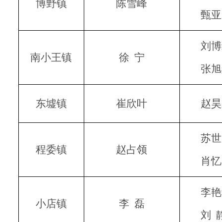
博野镇
陈雪峰
甄亚
刘博
南小王镇
徐
宁
张旭
东墟镇
崔欣叶
赵昊
苏世
程委镇
赵占领
肖忆
李艳
小店镇
李
磊
刘