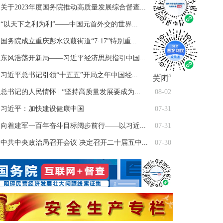
关于2023年度国务院推动高质量发展综合督查...
10-24
“以天下之利为利”——中国元首外交的世界...
08-05
国务院成立重庆彭水汉葭街道“7·17”特别重...
08-04
东风浩荡开新局——习近平经济思想指引中国...
08-03
习近平总书记引领“十五五”开局之年中国经...
08-03
关闭
总书记的人民情怀 | “坚持高质量发展要成为...
08-02
习近平：加快建设健康中国
07-31
向着建军一百年奋斗目标阔步前行——以习近...
07-31
中共中央政治局召开会议 决定召开二十届五中...
07-30