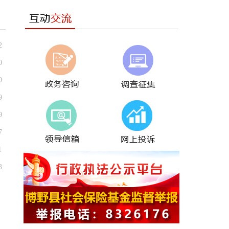
2
0
9
9
9
7
1
3