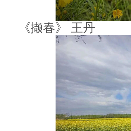
《撷春》
王丹