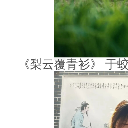
《梨云覆青衫》
于