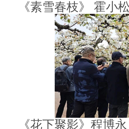
《素雪春枝》
霍小
《花下聚影》程博永