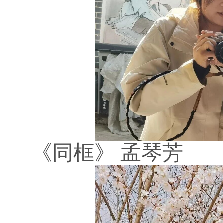
《同框》
孟琴芳