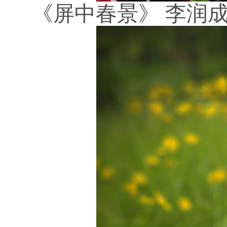
《屏中春景》
李润