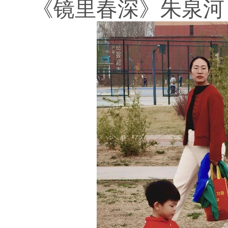
《镜里春深》朱泉河