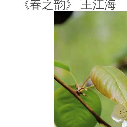
《春之韵》
王江海