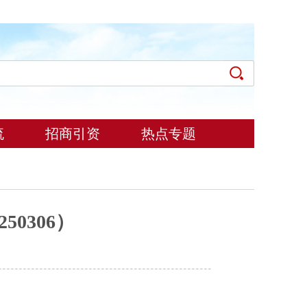
流
招商引资
热点专题
0306）