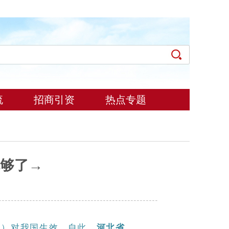
流
招商引资
热点专题
就够了→
》）对我国生效。自此，
河北省