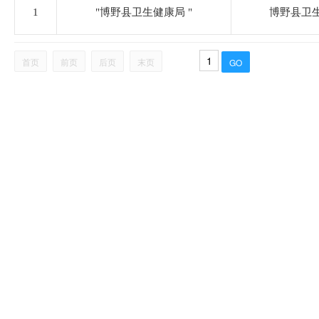
住房和城乡建设局
1
"博野县卫生健康局 "
博野县卫
税务局
首页
前页
后页
末页
农业农村和水利局
卫生健康局
审计局
市场监督管理局
应急管理局
统计局