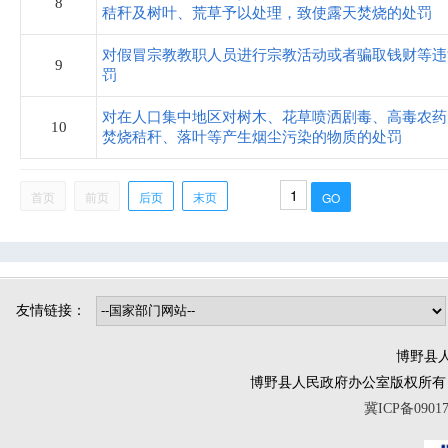
8
司法局
秸秆及树叶、荒草予以处理，致使露天焚烧的处罚
对假冒宗教教职人员进行宗教活动或者骗取钱财等违
9
烟草专卖局
罚
对在人口集中地区对树木、花草喷洒剧毒、高毒农药
博野镇
10
焚烧秸秆、落叶等产生烟尘污染的物质的处罚
小店镇
首页
前页
后页
末页
程委镇
东墟镇
北杨镇
城东镇