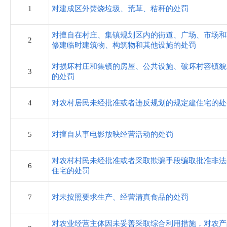
住房和城乡建设局
1
对建成区外焚烧垃圾、荒草、秸秆的处罚
税务局
对擅自在村庄、集镇规划区内的街道、广场、市场和
2
修建临时建筑物、构筑物和其他设施的处罚
农业农村和水利局
对损坏村庄和集镇的房屋、公共设施、破坏村容镇貌
3
的处罚
卫生健康局
4
对农村居民未经批准或者违反规划的规定建住宅的处
审计局
5
对擅自从事电影放映经营活动的处罚
市场监督管理局
对农村村民未经批准或者采取欺骗手段骗取批准非法
6
住宅的处罚
应急管理局
7
对未按照要求生产、经营清真食品的处罚
统计局
对农业经营主体因未妥善采取综合利用措施，对农产