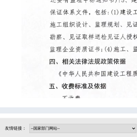
司法局
烟草专卖局
博野镇
小店镇
程委镇
东墟镇
北杨镇
城东镇