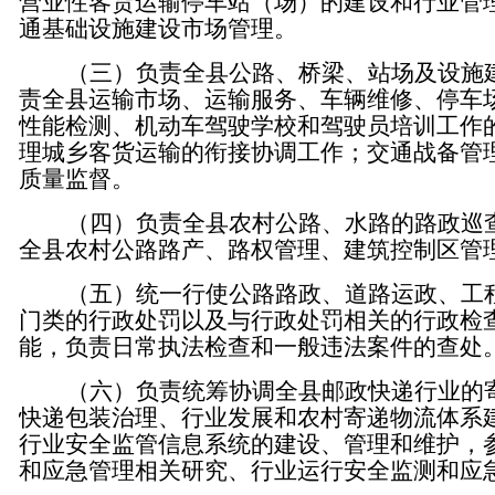
营业性客货运输停车站（场）的建设和行业管
通基础设施建设市场管理。
（三）负责全县公路、桥梁、站场及设施
责全县运输市场、运输服务、车辆维修、停车
性能检测、机动车驾驶学校和驾驶员培训工作
理城乡客货运输的衔接协调工作；交通战备管
质量监督。
（四）负责全县农村公路、水路的路政巡
全县农村公路路产、路权管理、建筑控制区管
（五）
统一行
使
公路路政、道路运政、工
门类的行政处罚以及与行政处罚相关的行政检
能
，
负责日常执法检查和一般违法案件的查处
（六）
负责统筹协调全县邮政快递行业的
快递包装治理、行业发展和农村寄递物流体系
行业安全监管信息系统的建设、管理和维护，
和应急管理相关研究、行业运行安全监测和应