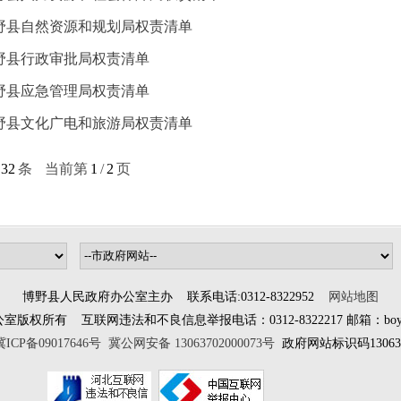
野县自然资源和规划局权责清单
野县行政审批局权责清单
野县应急管理局权责清单
野县文化广电和旅游局权责清单
32
条
当前第
1
/
2
页
博野县人民政府办公室主办 联系电话:0312-8322952
网站地图
所有 互联网违法和不良信息举报电话：0312-8322217 邮箱：boyewangx
冀ICP备09017646号
冀公网安备 13063702000073号
政府网站标识码130637