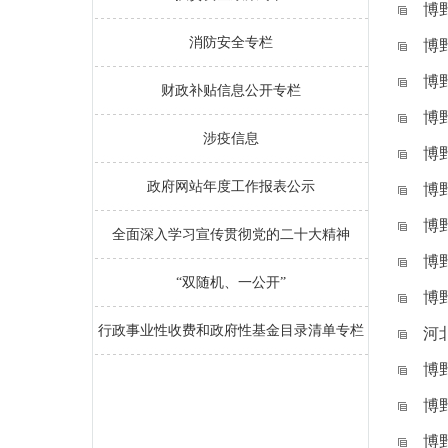
博
消防安全专栏
博
博
财政补贴信息公开专栏
博
涉疫信息
博
政府网站年度工作报表公示
博
博
全面深入学习宣传贯彻党的二十大精神
博
“双随机、一公开”
博
行政事业性收费和政府性基金目录清单专栏
河
博
博
博