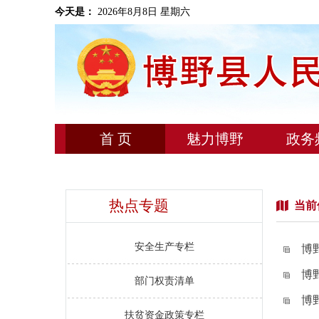
今天是：
2026年8月8日 星期六
首 页
魅力博野
政务
热点专题
当前
安全生产专栏
博
博
部门权责清单
博
扶贫资金政策专栏