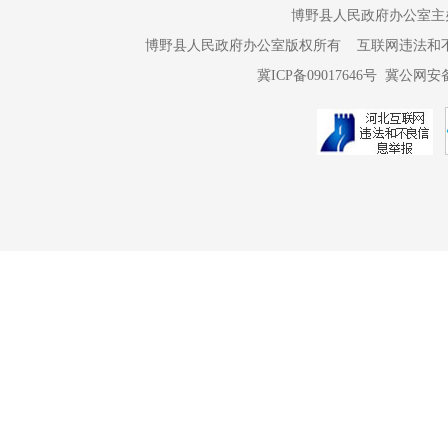
博野县人民政府办公室主办 
法，维护市
博野县人民政府办公室版权所有 互联网违法和不良信息举报电话：
（八
冀ICP备09017646号
冀公网安备 
管理工作，
工作。
（九
（十
县文
(一）
负责
促重大事项
理、值班、
建设、后勤