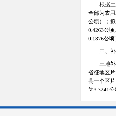
根据土
全部为
农用
公顷
）
；
拟
0.4263
0.1876公
三、补
土地补
省
征地区片
县
一
个区片
为
3.3241
公
经济组织。
城东镇聘请
偿
标准为
每