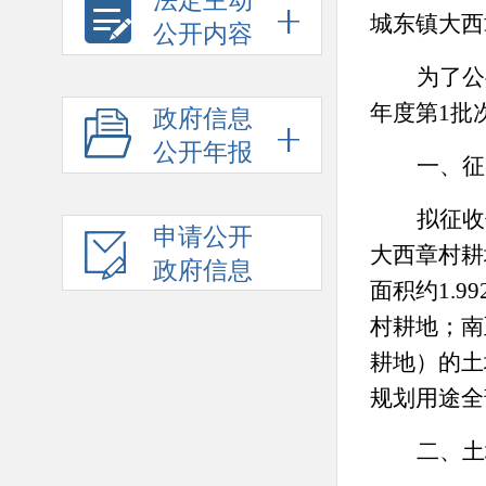
法定主动
城东
镇
大西
公开内容
为了公
年度第
1
批
政府信息
公开年报
一、征
拟征收
申请公开
大西章村耕
政府信息
面积约
1.99
村耕地；
南
耕地
）的土
规划用途全
二、土