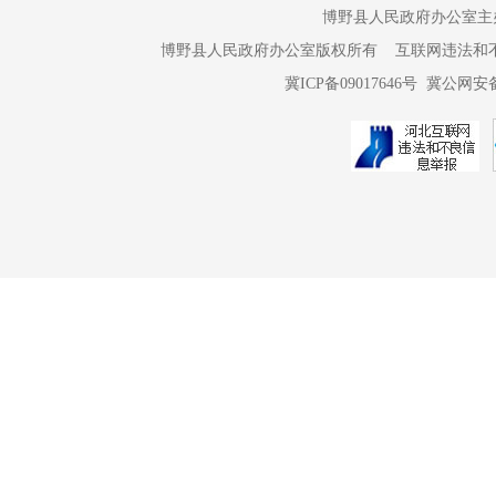
博野县人民政府办公室主办 
四、安
博野县人民政府办公室版权所有 互联网违法和不良信息举报电话：
冀ICP备09017646号
冀公网安备 
安置对
安置方
社保措
风险基金提
保障。
按照
五、补
自本公
持不动产权