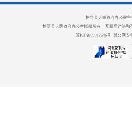
（二）
博野县人民政府办公室主办 
导亲自抓、
博野县人民政府办公室版权所有 互联网违法和不良信息举报电话：
务亲自督导
冀ICP备09017646号
冀公网安备 
在局内部会
法治政府建
党组会议、
判断力、政
北省行政许
培训讲座3
合格率均为
（三）坚