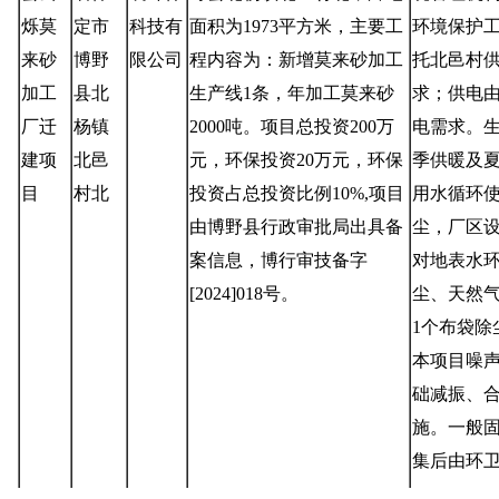
烁莫
定市
科技有
面积为
1
97
3平方米，主要工
环境保护
来砂
博野
限公司
程内容为：新增莫来砂加工
托
北邑
村
加工
县北
生产线1条，年加工莫来砂
求；供电
厂迁
杨镇
2000吨。项目总投资
20
0万
电需求。
建项
北邑
元，环保投资
20
万元
，
环保
季供暖及
目
村北
投资占总投资比例
10
%,项目
用水循环
由博野县行政审批局出具备
尘，厂区
案信息，博行审技备字
对地表水
[2024]01
8
号。
尘、天然
1个布袋除
本项目
噪
础减振、
施
。一般
集后由环