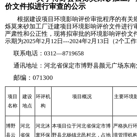
价文件拟进行审查的公示
根据建设项目环境影响评价审批程序的有关
烁莫来砂加工厂迁建项目
环境影响评价文件进行
严肃性和公正性，现将拟审批的环境影响评价文
示期为
202
5
年
2
月
12
日
---202
4
年
2
月
13
日（
2
个工作
联系电话：
0312—8719658
通讯地址：河北省
保定市
博野县颜元广场东南
邮编：
071300
项目
建设
环评机
项目概况
主要环境
名称
地点
构
博野
河北
河北沐
本项目位于河北省保定市
博
严格执行
县云
省保
寰环保
野县北杨镇北邑村北
，占地
境管理机