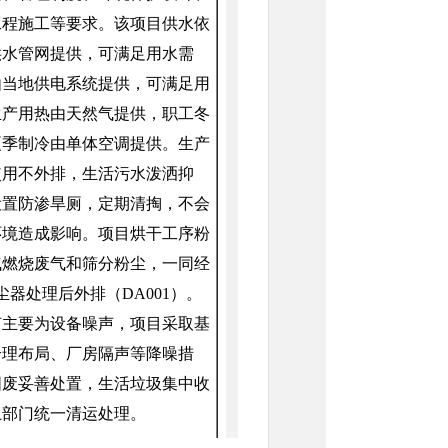
工程施工等要求。该项目供水依
供水管网提供，可满足用水需
由当地供电系统提供，可满足用
生产用热由天然气提供，
职工冬
夏季制冷由单体空调提供。生产
使用不外排，生活污水泼洒抑
设置防渗旱厕，定期清掏，不会
环境造成影响。
项目烘干工序粉
气燃烧废气和筛分粉尘，一同经
尘器处理后
外排
（
DA001）
。
声主要为设备噪声，项目采取
基
合理布局、厂房隔声
等降噪措
固废妥善处置，生活垃圾集中收
卫部门统一清运处理。