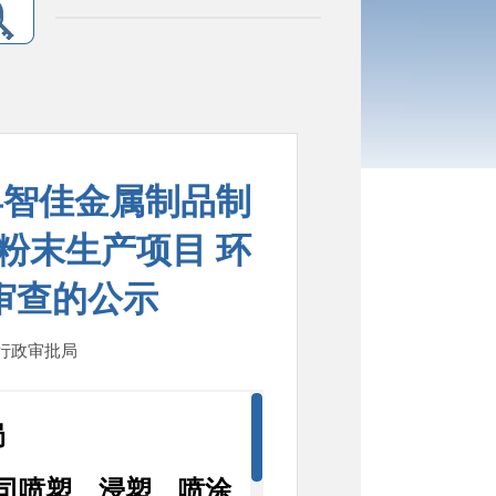
县智佳金属制品制
粉末生产项目 环
审查的公示
：行政审批局
局
司喷塑、浸塑、喷涂