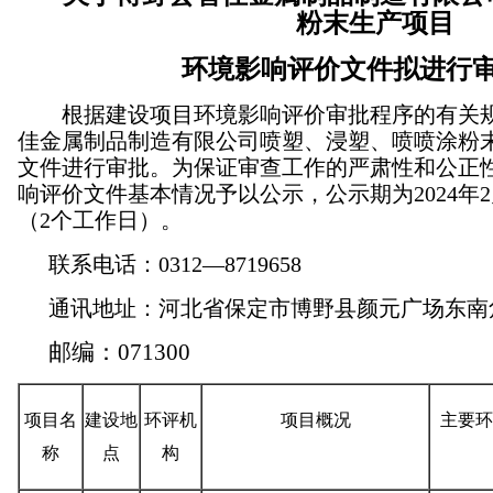
粉末生产项
目
环境影响评价文件拟进行
根据建设项目环境影响评价审批程序的有关
佳金属制品制造有限公司喷塑、浸塑、喷喷涂粉
文件进行审批。为保证审查工作的严肃性和公正
响评价文件基本情况予以公示，公示期为
202
4
年
2
（
2
个工作日）。
联系电话：
0312—8719658
通讯地址：河北省
保定市
博野县颜元广场东南
邮编：
071300
项目名
建设地
环评机
项目概况
主要环
称
点
构