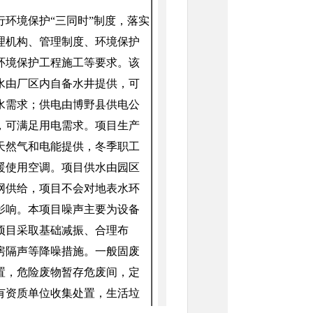
行环境保护
“三同时”制度，落实
理机构、管理制度、环境保护
环境保护工程施工等要求。该
水
由厂区内自备水井提供
，可
水需求；供电由
博野县供电公
，可满足用电需求。
项目生产
天然气和电能提供，冬季职工
暖使用空
调。项目
供水由园区
网供给
，项目不会对地表水环
影响。本项目
噪声主要为设备
项目采取
基础减振、合理布
房隔声
等降噪措施
。一般固废
置，
危险废物暂存危废间，定
有资质单位收集处置，
生活垃