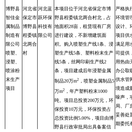
博野县
河北省
河北蓝
本项目位于河北省保定市博
严格执
智佳金
保定市
跃环保
野县程委镇北两合村北，占
环境管
属制品
博野县
科技有
地面积
28
亩，租赁现有厂房
设计、
制造有
程委镇
限公司
进行建设，不新增建筑面
项目供
限公司
北两合
积。购入喷塑生产线
1
条、浸
满足用
喷塑、
村
塑生产线
5
条、塑料粉末生产
司
提供
浸塑、
线
5
条，丝网印刷生产线
2
用热由
喷涂粉
条，项目建成后年浸塑金属
办公取
末生产
供水管
2
制品
20
万
m
，喷塑金属制品
5
项
目
境造成
2
万
m
，年产塑料粉末
1000
噪声，
吨
。项目总投资
200
万元，环
局、厂
保投资
10
万元，
环保投资占
妥善处
总投资比例
5.00
%
，
项目由博
期委托
野县行政审批局出具备案信