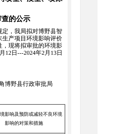
审查的公示
规定，我局拟对
博野县智
末生产项目
环境影响评价
性，现将拟审批的环境影
月
12
日
---202
4
年
2
月
13
日
角博野县行政审批局
境影响及预防或减轻不良环境
影响的对策和措施