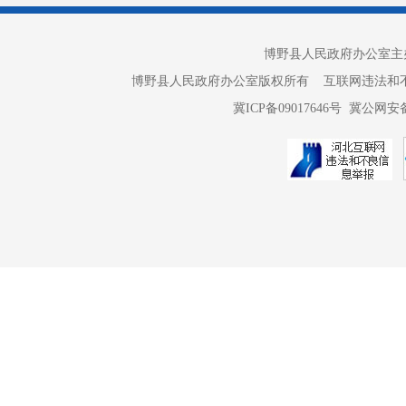
田作业面积
面积0.5万
博野县人民政府办公室主办 
县供销
博野县人民政府办公室版权所有 互联网违法和不良信息举报电话：
南小王镇，
冀ICP备09017646号
冀公网安备 
实施
秆还田作业
0.9万亩。
4.补
根据
超过
30%
5.补
补助