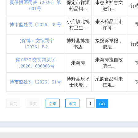
冀保博医罚决（2026）第
保定市祥源
未患者郑惠文
行
001号
药品销...
进行...
小店镇北祝
未从药品上市
博市监处罚〔2026〕99号
村卫生...
许可...
（保博）文综罚字
博野县博览
接投诉举报，
行
〔2026〕F-2
书店
依法...
冀 0637 交罚罚决字
朱海涛擅自改
朱海涛
〔2026〕000008号
装已...
博野县乐堡
采购食品时未
博市监处罚〔2026〕61号
士快餐...
按规...
首页
前页
后页
末页