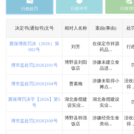
行政许可
行政强
行政处罚
决定书(通知书)文号
相对人名称
案由(事由)
处
冀保博医罚决（2026）第
在保定市祥源
刘芳
行
002号
药品...
博野县刘阳
涉嫌未建立食
博市监处罚[2026]101号
饭店
品进...
涉嫌未取得小
没收
博市监处罚[2026]104号
曹素梅
摊点...
得
冀保博罚决字【2026】第5
湖北春熠建
湖北春熠建设
号
设实业...
实业...
博野县韩强
涉嫌经营生食
没收
博市监处罚[2026]100号
饭店
类动...
得