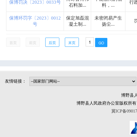
保博罚决〔2023〕0033号
行
司法局
石料加...
料，...
保博环罚字〔2023〕0012
保定旭磊混
未密闭易产生
烟草专卖局
号
凝土制...
扬尘...
博野镇
首页
前页
后页
末页
小店镇
程委镇
东墟镇
北杨镇
城东镇