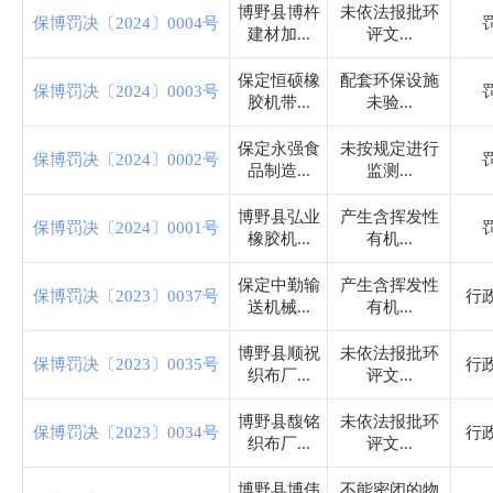
住房和城乡建设局
博野县博杵
未依法报批环
保博罚决〔2024〕0004号
建材加...
评文...
税务局
保定恒硕橡
配套环保设施
保博罚决〔2024〕0003号
胶机带...
未验...
农业农村和水利局
保定永强食
未按规定进行
保博罚决〔2024〕0002号
品制造...
监测...
卫生健康局
博野县弘业
产生含挥发性
保博罚决〔2024〕0001号
橡胶机...
有机...
审计局
保定中勤输
产生含挥发性
保博罚决〔2023〕0037号
行
送机械...
有机...
市场监督管理局
博野县顺祝
未依法报批环
保博罚决〔2023〕0035号
行
织布厂...
评文...
应急管理局
博野县馥铭
未依法报批环
保博罚决〔2023〕0034号
行
织布厂...
评文...
统计局
博野县博伟
不能密闭的物