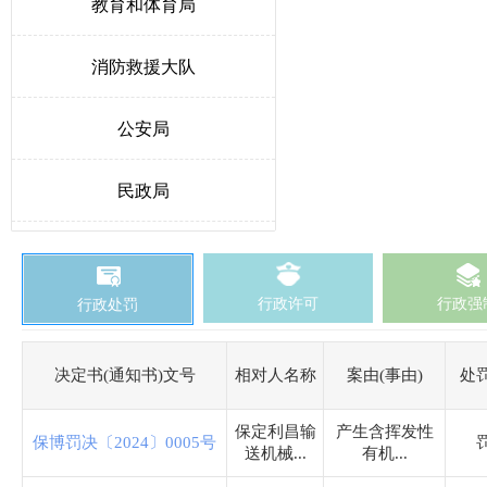
教育和体育局
消防救援大队
公安局
民政局
人力资源和社会保障局
行政许可
行政强
行政处罚
生态环境局博野分局
自然资源和规划局
决定书(通知书)文号
相对人名称
案由(事由)
处
保定利昌输
产生含挥发性
交通运输局
保博罚决〔2024〕0005号
送机械...
有机...