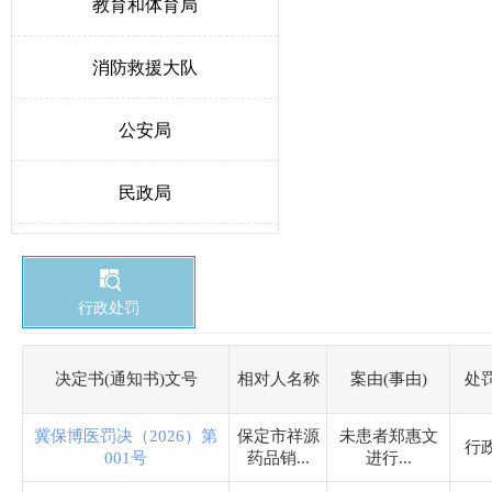
教育和体育局
消防救援大队
公安局
民政局
人力资源和社会保障局
行政处罚
生态环境局博野分局
自然资源和规划局
决定书(通知书)文号
相对人名称
案由(事由)
处
冀保博医罚决（2026）第
保定市祥源
未患者郑惠文
交通运输局
行
001号
药品销...
进行...