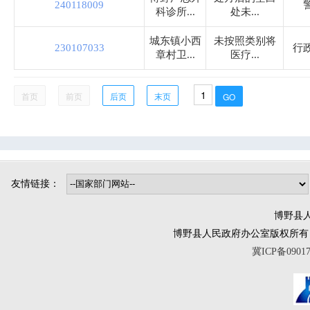
240118009
司法局
科诊所...
处未...
城东镇小西
未按照类别将
230107033
行
烟草专卖局
章村卫...
医疗...
博野镇
首页
前页
后页
末页
小店镇
程委镇
东墟镇
北杨镇
城东镇