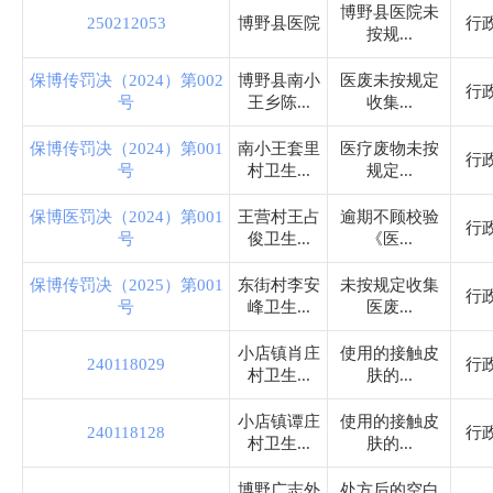
住房和城乡建设局
博野县医院未
250212053
博野县医院
行
按规...
税务局
保博传罚决（2024）第002
博野县南小
医废未按规定
行
号
王乡陈...
收集...
农业农村和水利局
保博传罚决（2024）第001
南小王套里
医疗废物未按
行
号
村卫生...
规定...
卫生健康局
保博医罚决（2024）第001
王营村王占
逾期不顾校验
行
号
俊卫生...
《医...
审计局
保博传罚决（2025）第001
东街村李安
未按规定收集
行
号
峰卫生...
医废...
市场监督管理局
小店镇肖庄
使用的接触皮
240118029
行
村卫生...
肤的...
应急管理局
小店镇谭庄
使用的接触皮
240118128
行
村卫生...
肤的...
统计局
博野广志外
处方后的空白