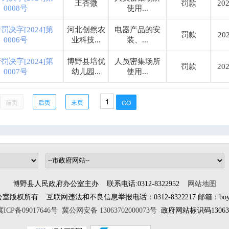
王杏微
罚款
202
0008号
使用...
罚决字[2024]第
河北创然农
电器产品的安
罚款
202
0006号
业科技...
装、...
罚决字[2024]第
博野县培优
人员密集场所
罚款
202
0007号
幼儿园...
使用...
前页
后页
末页