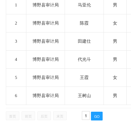
住房和城乡建设局
1
博野县审计局
马亚伦
男
税务局
2
博野县审计局
陈霞
女
农业农村和水利局
3
博野县审计局
田建仕
男
卫生健康局
4
博野县审计局
代光斗
男
审计局
5
博野县审计局
王霞
女
市场监督管理局
6
博野县审计局
王树山
男
应急管理局
首页
前页
后页
末页
统计局