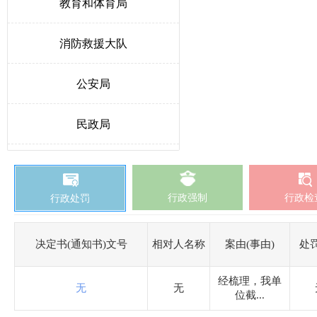
教育和体育局
消防救援大队
公安局
民政局
人力资源和社会保障局
行政强制
行政检
行政处罚
生态环境局博野分局
自然资源和规划局
决定书(通知书)文号
相对人名称
案由(事由)
处
经梳理，我单
交通运输局
无
无
位截...