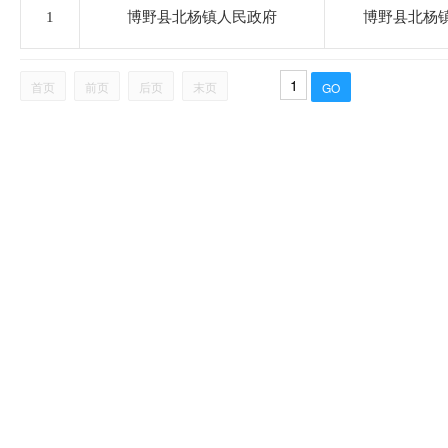
住房和城乡建设局
1
博野县北杨镇人民政府
博野县北杨
税务局
首页
前页
后页
末页
农业农村和水利局
卫生健康局
审计局
市场监督管理局
应急管理局
统计局