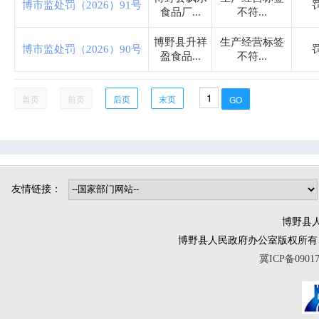
博市监处罚（2026）91号
司法局
食品厂...
不符...
博野县升祥
生产经营标签
博市监处罚（2026）90号
烟草专卖局
盈食品...
不符...
博野镇
首页
前页
后页
末页
小店镇
程委镇
东墟镇
北杨镇
城东镇