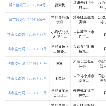
住房和城乡建设局
涉嫌未取得小
没收
博市监处罚[2026]104号
曹素梅
摊点...
得
税务局
博野县韩强
涉嫌经营生食
没收
博市监处罚[2026]100号
饭店
类动...
得
农业农村和水利局
小店镇北祝
未从药品上市
博市监处罚〔2026〕99号
村卫生...
许可...
卫生健康局
博野县乐堡
采购食品时未
博市监处罚〔2026〕61号
士快餐...
按规...
审计局
未经设立登记
罚款
博市监处罚〔2026〕84号
李彬
从事...
违
市场监督管理局
未取得小摊点
罚款
博市监处罚〔2026〕98号
宋会超
备案...
违
应急管理局
博野县莱恩
未按规定建立
博市监处罚〔2026〕89号
美容店...
并执...
统计局
博野县飘乐
生产经营标签