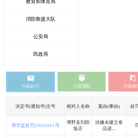
教育和体育局
消防救援大队
公安局
民政局
人力资源和社会保障局
行政强制
行政检
行政处罚
生态环境局博野分局
自然资源和规划局
决定书(通知书)文号
相对人名称
案由(事由)
处
博野县刘阳
涉嫌未建立食
交通运输局
博市监处罚[2026]101号
饭店
品进...