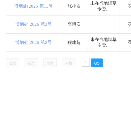
住房和城乡建设局
未在当地烟草
博烟处[2026]第13号
张小友
专卖...
税务局
博烟处[2026]第3号
李博安
农业农村和水利局
未在当地烟草
博烟处[2026]第2号
程建超
专卖...
卫生健康局
首页
前页
后页
末页
审计局
市场监督管理局
应急管理局
统计局