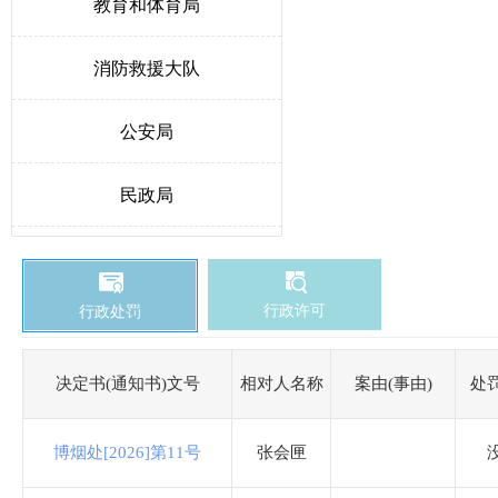
教育和体育局
消防救援大队
公安局
民政局
人力资源和社会保障局
行政许可
行政处罚
生态环境局博野分局
自然资源和规划局
决定书(通知书)文号
相对人名称
案由(事由)
处
交通运输局
博烟处[2026]第11号
张会匣